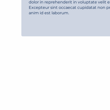
dolor in reprehenderit in voluptate velit e
Excepteur sint occaecat cupidatat non pro
anim id est laborum.