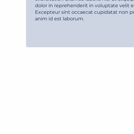
dolor in reprehenderit in voluptate velit e
Excepteur sint occaecat cupidatat non pro
anim id est laborum.