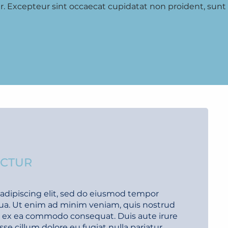
tur. Excepteur sint occaecat cupidatat non proident, sunt 
ECTUR
adipiscing elit, sed do eiusmod tempor
qua. Ut enim ad minim veniam, quis nostrud
uip ex ea commodo consequat. Duis aute irure
sse cillum dolore eu fugiat nulla pariatur.