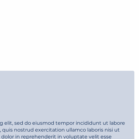
g elit, sed do eiusmod tempor incididunt ut labore
uis nostrud exercitation ullamco laboris nisi ut
olor in reprehenderit in voluptate velit esse