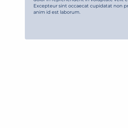
Excepteur sint occaecat cupidatat non pro
anim id est laborum.