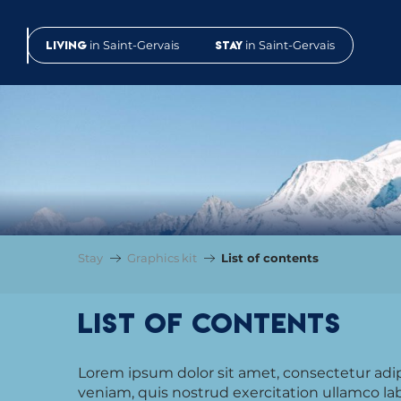
Aller
au
Living
in Saint-Gervais
Stay
in Saint-Gervais
contenu
principal
Stay
Graphics kit
List of contents
List of contents
Lorem ipsum dolor sit amet, consectetur adi
veniam, quis nostrud exercitation ullamco lab