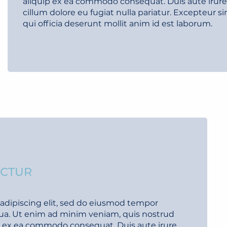
aliquip ex ea commodo consequat. Duis aute irure d
cillum dolore eu fugiat nulla pariatur. Excepteur s
qui officia deserunt mollit anim id est laborum.
ECTUR
adipiscing elit, sed do eiusmod tempor
qua. Ut enim ad minim veniam, quis nostrud
uip ex ea commodo consequat. Duis aute irure