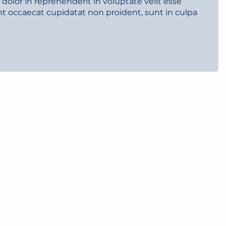
olor in reprehenderit in voluptate velit esse
int occaecat cupidatat non proident, sunt in culpa