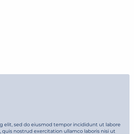
g elit, sed do eiusmod tempor incididunt ut labore
uis nostrud exercitation ullamco laboris nisi ut