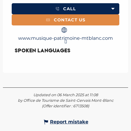
CALL
CONTACT US
www.musique-patrimoine-mtblanc.com
Spoken languages
Spoken languages
Updated on 06 March 2025 at 11:08
by Office de Tourisme de Saint-Gervais Mont-Blanc
(Offer identifier :
6713508
)
Report mistake