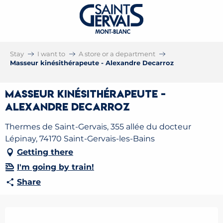
Stay
I want to
A store or a department
Masseur kinésithérapeute - Alexandre Decarroz
Masseur kinésithérapeute -
Alexandre Decarroz
Thermes de Saint-Gervais, 355 allée du docteur
Lépinay, 74170 Saint-Gervais-les-Bains
Getting there
I'm going by train!
Share
Opening hours & contact details