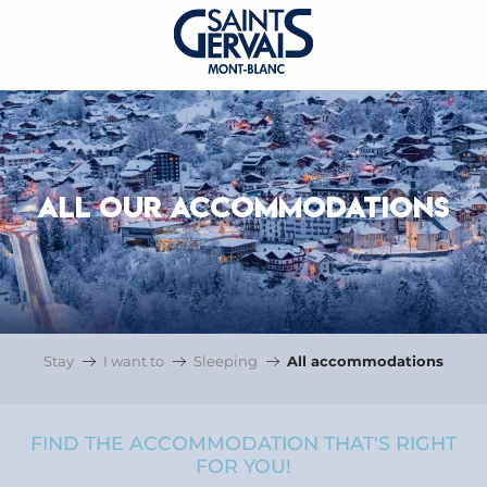
ALL OUR ACCOMMODATIONS
Stay
I want to
Sleeping
All accommodations
FIND THE ACCOMMODATION THAT'S RIGHT
FOR YOU!