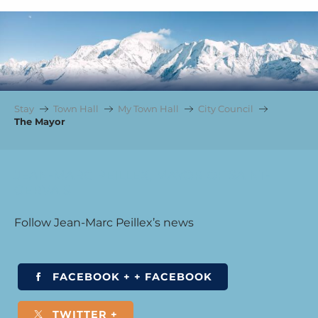
Stay
Town Hall
My Town Hall
City Council
The Mayor
JEAN-MARC PEILLEX, MAYOR OF SAINT-
GERVAIS
Follow Jean-Marc Peillex’s news
FACEBOOK + + FACEBOOK
TWITTER +